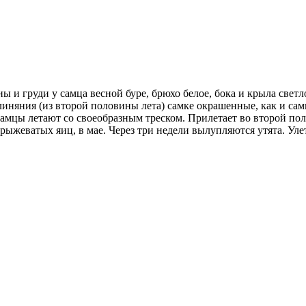
 и груди у самца весной буре, брюхо белое, бока и крыла светл
е линяния (из второй половины лета) самке окрашенные, как и са
самцы летают со своеобразным треском. Прилетает во второй поло
рыжеватых яиц, в мае. Через три недели вылупляются утята. Уле