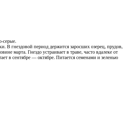
о-серые.
мки. В гнездовой период держится заросших озерец, прудов,
вине марта. Гнездо устраивает в траве, часто вдалеке от
тает в сентябре — октябре. Питается семенами и зеленью